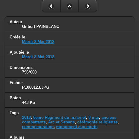
Auteur
Gilbert PAINBLANC
Créée le
Mardi 8 Mai 2018
Ajoutée le
Mardi 8 Mai 2018
Dimensions
796*600
Fichier
P1000123.JPG
Poids
443 Ko
Tags
2018
,
6eme Régiment du materiel
,
8 mai
,
anciens
combattants
,
Arc et Senans
,
cérémonie religieuse
,
commémoration
,
monument aux morts
Albums