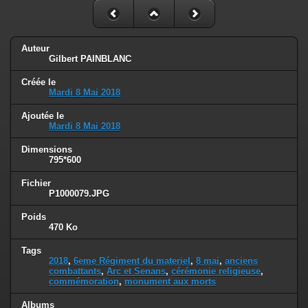
Auteur
Gilbert PAINBLANC
Créée le
Mardi 8 Mai 2018
Ajoutée le
Mardi 8 Mai 2018
Dimensions
795*600
Fichier
P1000079.JPG
Poids
470 Ko
Tags
2018
,
6eme Régiment du materiel
,
8 mai
,
anciens
combattants
,
Arc et Senans
,
cérémonie religieuse
,
commémoration
,
monument aux morts
Albums