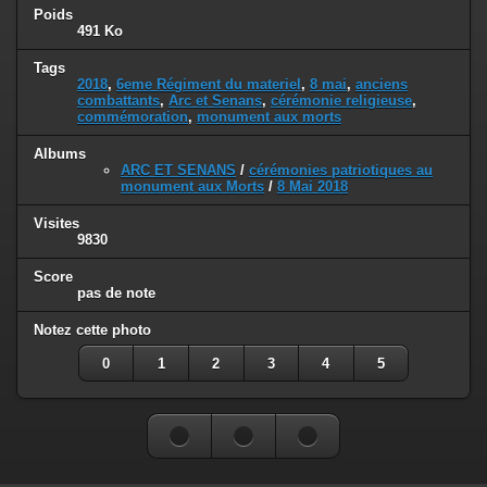
Poids
491 Ko
Tags
2018
,
6eme Régiment du materiel
,
8 mai
,
anciens
combattants
,
Arc et Senans
,
cérémonie religieuse
,
commémoration
,
monument aux morts
Albums
ARC ET SENANS
/
cérémonies patriotiques au
monument aux Morts
/
8 Mai 2018
Visites
9830
Score
pas de note
Notez cette photo
0
1
2
3
4
5