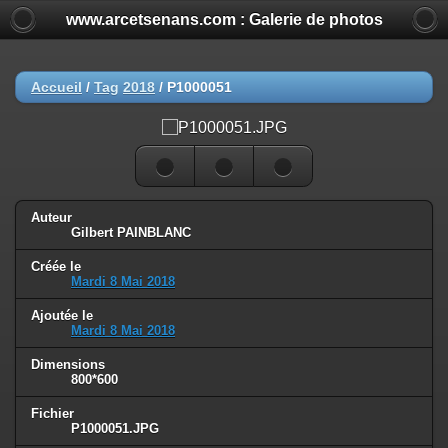
www.arcetsenans.com : Galerie de photos
Accueil
/
Tag
2018
/
P1000051
Auteur
Gilbert PAINBLANC
Créée le
Mardi 8 Mai 2018
Ajoutée le
Mardi 8 Mai 2018
Dimensions
800*600
Fichier
P1000051.JPG