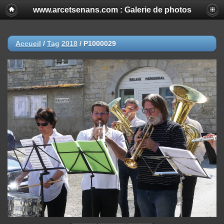
www.arcetsenans.com : Galerie de photos
Accueil
/
Tag
2018
/
P1000029