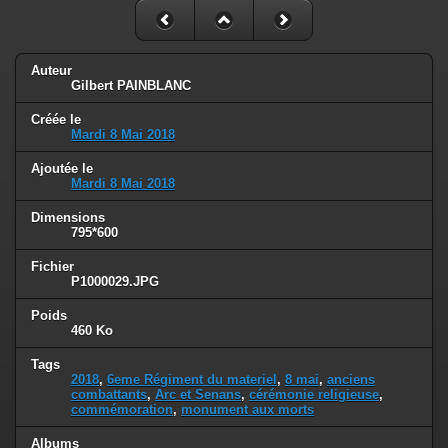
Auteur
Gilbert PAINBLANC
Créée le
Mardi 8 Mai 2018
Ajoutée le
Mardi 8 Mai 2018
Dimensions
795*600
Fichier
P1000029.JPG
Poids
460 Ko
Tags
2018
,
6eme Régiment du materiel
,
8 mai
,
anciens
combattants
,
Arc et Senans
,
cérémonie religieuse
,
commémoration
,
monument aux morts
Albums