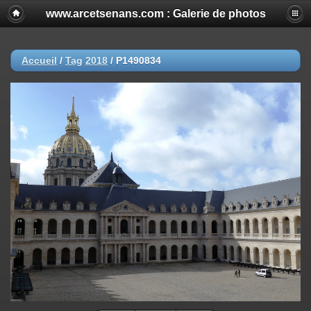
www.arcetsenans.com : Galerie de photos
Accueil
/
Tag
2018
/
P1490834