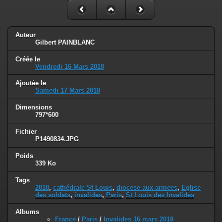
Auteur
Gilbert PAINBLANC
Créée le
Vendredi 16 Mars 2018
Ajoutée le
Samedi 17 Mars 2018
Dimensions
797*600
Fichier
P1490834.JPG
Poids
339 Ko
Tags
2018
,
cathédrale St Louis
,
diocese aux armees
,
Eglise
des soldats
,
invalides
,
Paris
,
St Louis des Invalides
Albums
France
/
Paris
/
Invalides 16 mars 2018