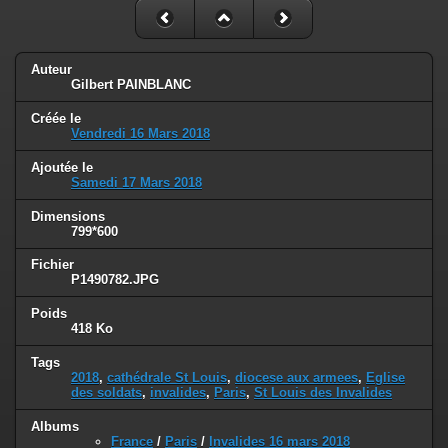
Auteur
Gilbert PAINBLANC
Créée le
Vendredi 16 Mars 2018
Ajoutée le
Samedi 17 Mars 2018
Dimensions
799*600
Fichier
P1490782.JPG
Poids
418 Ko
Tags
2018
,
cathédrale St Louis
,
diocese aux armees
,
Eglise
des soldats
,
invalides
,
Paris
,
St Louis des Invalides
Albums
France
/
Paris
/
Invalides 16 mars 2018