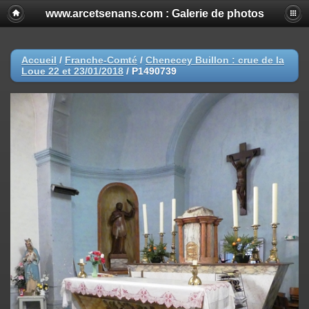
www.arcetsenans.com : Galerie de photos
Accueil
/
Franche-Comté
/
Chenecey Buillon : crue de la
Loue 22 et 23/01/2018
/
P1490739