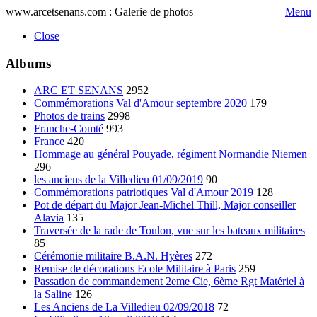
www.arcetsenans.com : Galerie de photos
Menu
Close
Albums
ARC ET SENANS
2952
Commémorations Val d'Amour septembre 2020
179
Photos de trains
2998
Franche-Comté
993
France
420
Hommage au général Pouyade, régiment Normandie Niemen
296
les anciens de la Villedieu 01/09/2019
90
Commémorations patriotiques Val d'Amour 2019
128
Pot de départ du Major Jean-Michel Thill, Major conseiller
Alavia
135
Traversée de la rade de Toulon, vue sur les bateaux militaires
85
Cérémonie militaire B.A.N. Hyères
272
Remise de décorations Ecole Militaire à Paris
259
Passation de commandement 2eme Cie, 6ème Rgt Matériel à
la Saline
126
Les Anciens de La Villedieu 02/09/2018
72