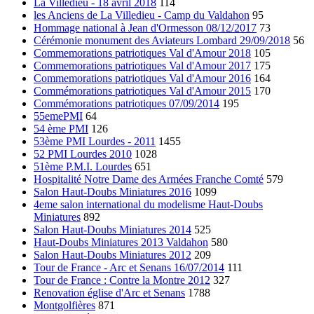
La Villedieu - 18 avril 2018
114
les Anciens de La Villedieu - Camp du Valdahon
95
Hommage national à Jean d'Ormesson 08/12/2017
73
Cérémonie monument des Aviateurs Lombard 29/09/2018
56
Commemorations patriotiques Val d'Amour 2018
105
Commemorations patriotiques Val d'Amour 2017
175
Commemorations patriotiques Val d'Amour 2016
164
Commémorations patriotiques Val d'Amour 2015
170
Commémorations patriotiques 07/09/2014
195
55emePMI
64
54 ème PMI
126
53ème PMI Lourdes - 2011
1455
52 PMI Lourdes 2010
1028
51ème P.M.I. Lourdes
651
Hospitalité Notre Dame des Armées Franche Comté
579
Salon Haut-Doubs Miniatures 2016
1099
4eme salon international du modelisme Haut-Doubs
Miniatures
892
Salon Haut-Doubs Miniatures 2014
525
Haut-Doubs Miniatures 2013 Valdahon
580
Salon Haut-Doubs Miniatures 2012
209
Tour de France - Arc et Senans 16/07/2014
111
Tour de France : Contre la Montre 2012
327
Renovation église d'Arc et Senans
1788
Montgolfières
871