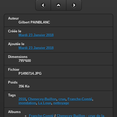
Auteur
Gilbert PAINBLANC
Créée le
Mardi 23 Janvier 2018
Ajoutée le
Mardi 23 Janvier 2018
Dimensions
795*600
Fichier
P1490714.JPG
Poids
356 Ko
Tags
2018
,
Chenecey-Buillon
,
crue
,
Franche-Comté
,
inondation
,
La Loue
,
nettoyage
Albums
Franche-Comté
/
Chenecey Buillon : crue de la