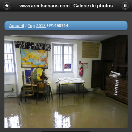
www.arcetsenans.com : Galerie de photos
Accueil
/
Tag
2018
/
P1490714