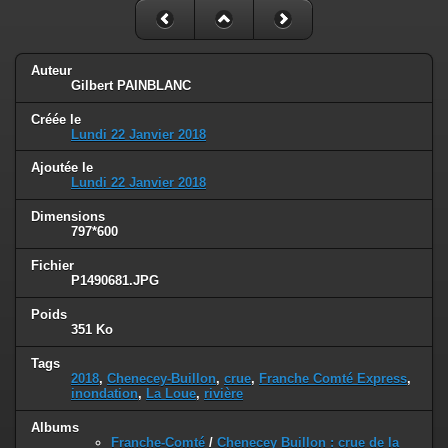
Auteur
Gilbert PAINBLANC
Créée le
Lundi 22 Janvier 2018
Ajoutée le
Lundi 22 Janvier 2018
Dimensions
797*600
Fichier
P1490681.JPG
Poids
351 Ko
Tags
2018
,
Chenecey-Buillon
,
crue
,
Franche Comté Express
,
inondation
,
La Loue
,
rivière
Albums
Franche-Comté
/
Chenecey Buillon : crue de la