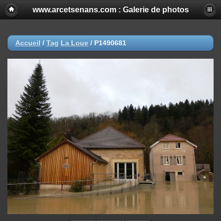
www.arcetsenans.com : Galerie de photos
Accueil
/
Tag
La Loue
/
P1490681