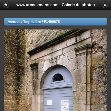
www.arcetsenans.com : Galerie de photos
Accueil
/
Tag
rivière
/
P1490678