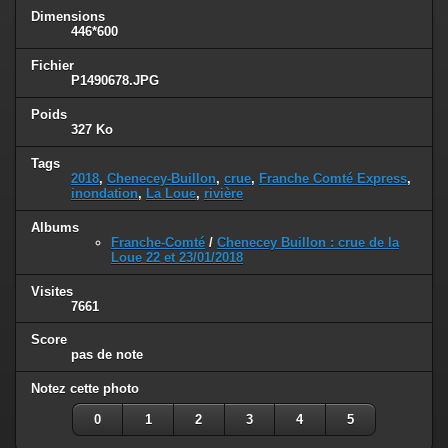
Dimensions
446*600
Fichier
P1490678.JPG
Poids
327 Ko
Tags
2018
,
Chenecey-Buillon
,
crue
,
Franche Comté Express
,
inondation
,
La Loue
,
rivière
Albums
Franche-Comté
/
Chenecey Buillon : crue de la
Loue 22 et 23/01/2018
Visites
7661
Score
pas de note
Notez cette photo
0
1
2
3
4
5