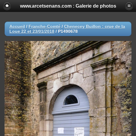
www.arcetsenans.com : Galerie de photos
Accueil
/
Franche-Comté
/
Chenecey Buillon : crue de la
Loue 22 et 23/01/2018
/
P1490678