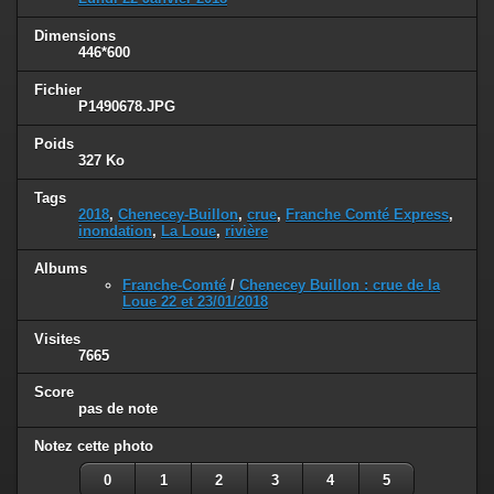
Dimensions
446*600
Fichier
P1490678.JPG
Poids
327 Ko
Tags
2018
,
Chenecey-Buillon
,
crue
,
Franche Comté Express
,
inondation
,
La Loue
,
rivière
Albums
Franche-Comté
/
Chenecey Buillon : crue de la
Loue 22 et 23/01/2018
Visites
7665
Score
pas de note
Notez cette photo
0
1
2
3
4
5