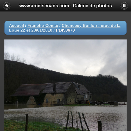
www.arcetsenans.com : Galerie de photos
Accueil
/
Franche-Comté
/
Chenecey Buillon : crue de la
Loue 22 et 23/01/2018
/
P1490670