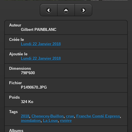
Auteur
Gilbert PAINBLANC
Créée le
Lundi 22 Janvier 2018
Ajoutée le
Lundi 22 Janvier 2018
Dimensions
798*600
Fichier
P1490670.JPG
Poids
324 Ko
Tags
2018
,
Chenecey-Buillon
,
crue
,
Franche Comté Express
,
inondation
,
La Loue
,
rivière
Albums