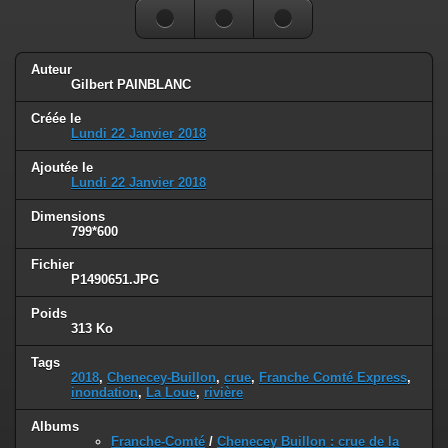
Auteur
Gilbert PAINBLANC
Créée le
Lundi 22 Janvier 2018
Ajoutée le
Lundi 22 Janvier 2018
Dimensions
799*600
Fichier
P1490651.JPG
Poids
313 Ko
Tags
2018
,
Chenecey-Buillon
,
crue
,
Franche Comté Express
,
inondation
,
La Loue
,
rivière
Albums
Franche-Comté
/
Chenecey Buillon : crue de la