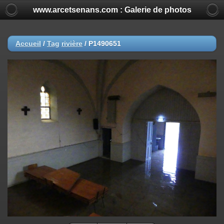
www.arcetsenans.com : Galerie de photos
Accueil
/
Tag
rivière
/
P1490651