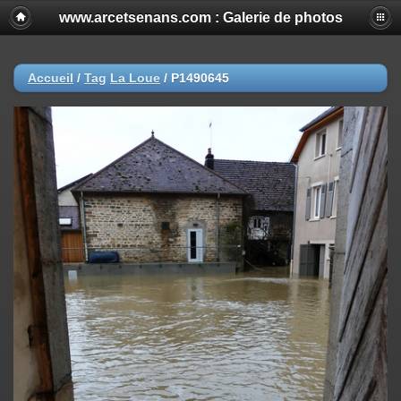
www.arcetsenans.com : Galerie de photos
Accueil
/
Tag
La Loue
/
P1490645