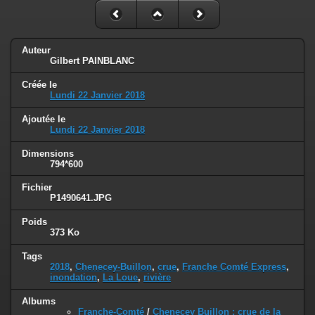
Auteur
Gilbert PAINBLANC
Créée le
Lundi 22 Janvier 2018
Ajoutée le
Lundi 22 Janvier 2018
Dimensions
794*600
Fichier
P1490641.JPG
Poids
373 Ko
Tags
2018
,
Chenecey-Buillon
,
crue
,
Franche Comté Express
,
inondation
,
La Loue
,
rivière
Albums
Franche-Comté
/
Chenecey Buillon : crue de la