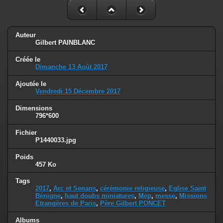
Auteur
Gilbert PAINBLANC
Créée le
Dimanche 13 Août 2017
Ajoutée le
Vendredi 15 Décembre 2017
Dimensions
796*600
Fichier
P1440033.jpg
Poids
457 Ko
Tags
2017
,
Arc et Senans
,
cérémonie religieuse
,
Eglise Saint
Bénigne
,
haut doubs miniatures
,
Mep
,
messe
,
Missions
Etrangères de Paris
,
Père Gilbert PONCET
Albums