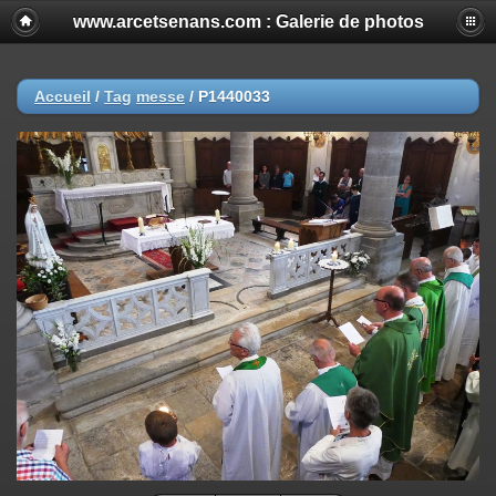
www.arcetsenans.com : Galerie de photos
Accueil
/
Tag
messe
/
P1440033