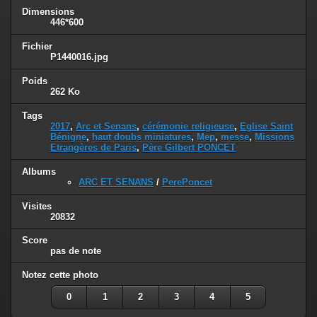
Dimensions
446*600
Fichier
P1440016.jpg
Poids
262 Ko
Tags
2017
,
Arc et Senans
,
cérémonie religieuse
,
Eglise Saint
Bénigne
,
haut doubs miniatures
,
Mep
,
messe
,
Missions
Etrangères de Paris
,
Père Gilbert PONCET
Albums
ARC ET SENANS
/
PerePoncet
Visites
20832
Score
pas de note
Notez cette photo
0
1
2
3
4
5