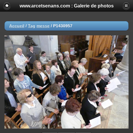
www.arcetsenans.com : Galerie de photos
Accueil
/
Tag
messe
/
P1430957