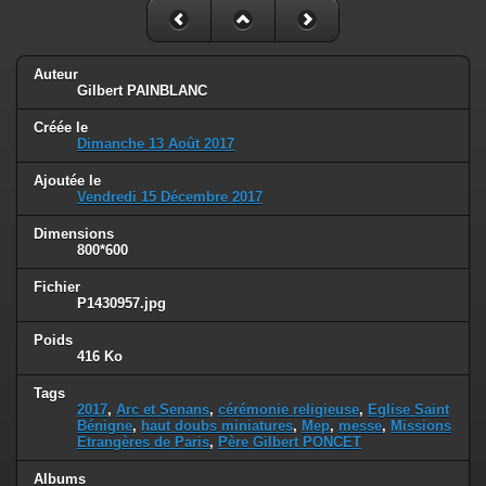
Auteur
Gilbert PAINBLANC
Créée le
Dimanche 13 Août 2017
Ajoutée le
Vendredi 15 Décembre 2017
Dimensions
800*600
Fichier
P1430957.jpg
Poids
416 Ko
Tags
2017
,
Arc et Senans
,
cérémonie religieuse
,
Eglise Saint
Bénigne
,
haut doubs miniatures
,
Mep
,
messe
,
Missions
Etrangères de Paris
,
Père Gilbert PONCET
Albums