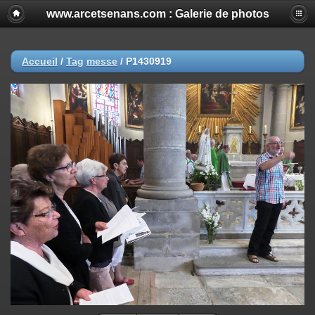
www.arcetsenans.com : Galerie de photos
Accueil
/
Tag
messe
/
P1430919