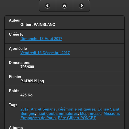
Auteur
Gilbert PAINBLANC
Créée le
Dimanche 13 Août 2017
Ajoutée le
Vendredi 15 Décembre 2017
Dimensions
795*600
Fichier
P1430919.jpg
Poids
425 Ko
Tags
2017
,
Arc et Senans
,
cérémonie religieuse
,
Eglise Saint
Bénigne
,
haut doubs miniatures
,
Mep
,
messe
,
Missions
Etrangères de Paris
,
Père Gilbert PONCET
Albums