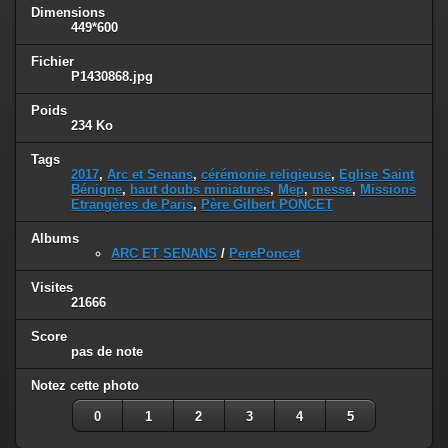
Dimensions
449*600
Fichier
P1430868.jpg
Poids
234 Ko
Tags
2017
,
Arc et Senans
,
cérémonie religieuse
,
Eglise Saint
Bénigne
,
haut doubs miniatures
,
Mep
,
messe
,
Missions
Etrangères de Paris
,
Père Gilbert PONCET
Albums
ARC ET SENANS
/
PerePoncet
Visites
21666
Score
pas de note
Notez cette photo
0
1
2
3
4
5