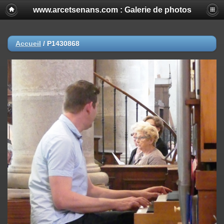
www.arcetsenans.com : Galerie de photos
Accueil
/
P1430868