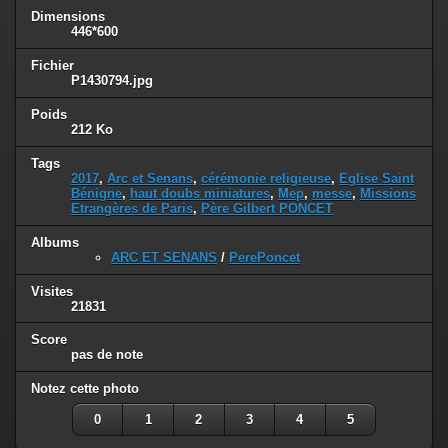
Dimensions
446*600
Fichier
P1430794.jpg
Poids
212 Ko
Tags
2017
,
Arc et Senans
,
cérémonie religieuse
,
Eglise Saint
Bénigne
,
haut doubs miniatures
,
Mep
,
messe
,
Missions
Etrangères de Paris
,
Père Gilbert PONCET
Albums
ARC ET SENANS
/
PerePoncet
Visites
21831
Score
pas de note
Notez cette photo
0
1
2
3
4
5