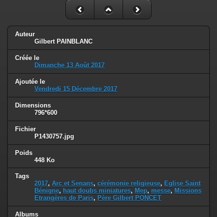
Auteur
Gilbert PAINBLANC
Créée le
Dimanche 13 Août 2017
Ajoutée le
Vendredi 15 Décembre 2017
Dimensions
796*600
Fichier
P1430757.jpg
Poids
448 Ko
Tags
2017
,
Arc et Senans
,
cérémonie religieuse
,
Eglise Saint
Bénigne
,
haut doubs miniatures
,
Mep
,
messe
,
Missions
Etrangères de Paris
,
Père Gilbert PONCET
Albums