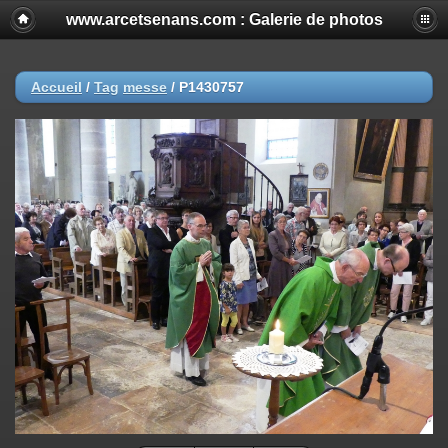
www.arcetsenans.com : Galerie de photos
Accueil
/
Tag
messe
/
P1430757