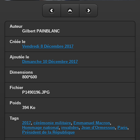
Auteur
Gilbert PAINBLANC
Créée le
Vendredi 8 Décembre 2017
Ajoutée le
Dimanche 10 Décembre 2017
Dimensions
800*600
Fichier
P1490196.JPG
Poids
394 Ko
Tags
2017
,
cérémonie militaire
,
Emmanuel Macron
,
Hommage national
,
invalides
,
Jean d'Ormesson
,
Paris
,
Président de la République