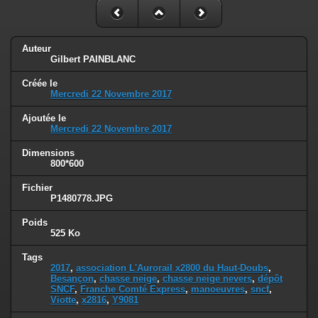
Auteur
Gilbert PAINBLANC
Créée le
Mercredi 22 Novembre 2017
Ajoutée le
Mercredi 22 Novembre 2017
Dimensions
800*600
Fichier
P1480778.JPG
Poids
525 Ko
Tags
2017
,
association L'Aurorail x2800 du Haut-Doubs
,
Besançon
,
chasse neige
,
chasse neige nevers
,
dépôt
SNCF
,
Franche Comté Express
,
manoeuvres
,
sncf
,
Viotte
,
x2816
,
Y9081