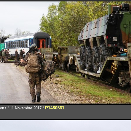
P1480561
orts
/
11 Novembre 2017
/