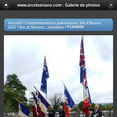
www.arcetsenans.com : Galerie de photos
Accueil
/
Commemorations patriotiques Val d'Amour
2017
/
Arc et Senans : cimetière
/
P1440650