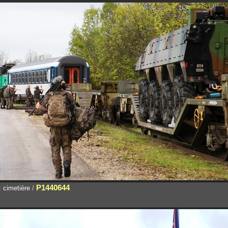
P1440644
 cimetière
/