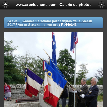
www.arcetsenans.com : Galerie de photos
Accueil
/
Commemorations patriotiques Val d'Amour
2017
/
Arc et Senans : cimetière
/
P1440641