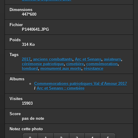
Dimensions
447*600
Fichier
P1440641.JPG
Poids
314 Ko
Tags
2017
,
anciens combattants
,
Arc et Senans
,
aviateurs
,
cérémonie patriotique
,
cimetière
,
commémoration
,
lombard
,
monument aux morts
,
résistance
Albums
Commemorations patriotiques Val d'Amour 2017
/
Arc et Senans : cimetière
Visites
15903
Score
pas de note
Notez cette photo