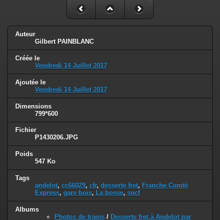
Auteur
Gilbert PAINBLANC
Créée le
Vendredi 14 Juillet 2017
Ajoutée le
Vendredi 14 Juillet 2017
Dimensions
799*600
Fichier
P1430206.JPG
Poids
547 Ko
Tags
andelot
,
cc66029
,
cfr
,
desserte fret
,
Franche Comté
Express
,
gare bois
,
La bosse
,
sncf
Albums
Photos de trains
/
Desserte fret à Andelot par