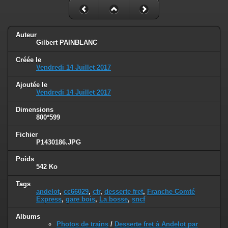
Auteur
Gilbert PAINBLANC
Créée le
Vendredi 14 Juillet 2017
Ajoutée le
Vendredi 14 Juillet 2017
Dimensions
800*599
Fichier
P1430186.JPG
Poids
542 Ko
Tags
andelot
,
cc66029
,
cfr
,
desserte fret
,
Franche Comté
Express
,
gare bois
,
La bosse
,
sncf
Albums
Photos de trains
/
Desserte fret à Andelot par