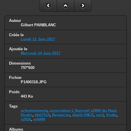
Auteur
Gilbert PAINBLANC
Créée le
Lundi 12 Juin 2017
Ajoutée le
Mercredi 14 Juin 2017
Dimensions
797*600
Fichier
P1400318.JPG
Poids
443 Ko
Tags
acheminement
,
association L'Aurorail x2800 du Haut-
Doubs
,
bb67514
,
Besançon
,
dépôt SNCF
,
sncf
,
Viotte
,
x2816
,
xr6000
Albums