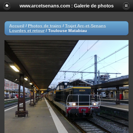
www.arcetsenans.com : Galerie de photos
Accueil
/
Photos de trains
/
Trajet Arc-et-Senans
Lourdes et retour
/
Toulouse Matabiau