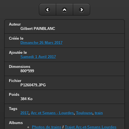
Auteur
Gilbert PAINBLANC
Créée le
Dimanche 26 Mars 2017
Ajoutée le
Samedi 1 Avril 2017
Dimensions
800*599
Fichier
P1260479.JPG
Poids
384 Ko
Tags
2017
,
Arc et Senans - Lourdes
,
Toulouse
,
train
Albums
Photos de trains
/
Trajet Arc-et-Senans Lourdes