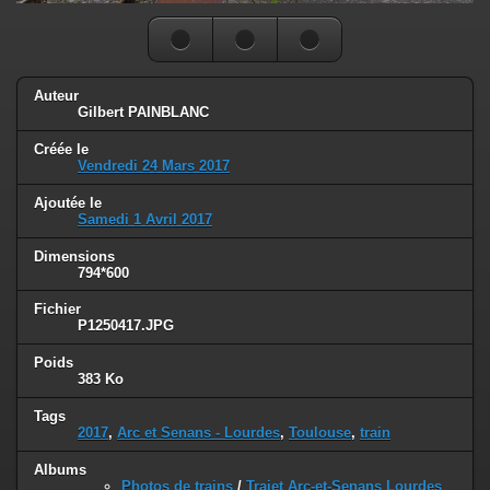
Auteur
Gilbert PAINBLANC
Créée le
Vendredi 24 Mars 2017
Ajoutée le
Samedi 1 Avril 2017
Dimensions
794*600
Fichier
P1250417.JPG
Poids
383 Ko
Tags
2017
,
Arc et Senans - Lourdes
,
Toulouse
,
train
Albums
Photos de trains
/
Trajet Arc-et-Senans Lourdes