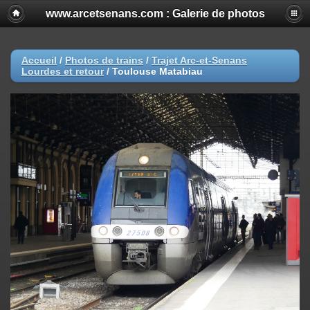
www.arcetsenans.com : Galerie de photos
Accueil
/
Photos de trains
/
Trajet Arc-et-Senans
Lourdes et retour
/
Toulouse Matabiau