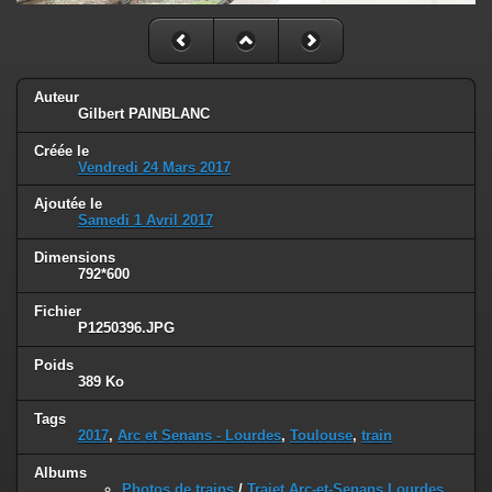
Auteur
Gilbert PAINBLANC
Créée le
Vendredi 24 Mars 2017
Ajoutée le
Samedi 1 Avril 2017
Dimensions
792*600
Fichier
P1250396.JPG
Poids
389 Ko
Tags
2017
,
Arc et Senans - Lourdes
,
Toulouse
,
train
Albums
Photos de trains
/
Trajet Arc-et-Senans Lourdes