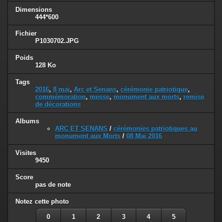
Dimensions
444*600
Fichier
P1030702.JPG
Poids
128 Ko
Tags
2016
,
8 mai
,
Arc et Senans
,
cérémonie patriotique
,
commémoration
,
messe
,
monument aux morts
,
remise
de décorations
Albums
ARC ET SENANS
/
cérémonies patriotiques au
monument aux Morts
/
08 Mai 2016
Visites
9450
Score
pas de note
Notez cette photo
0
1
2
3
4
5