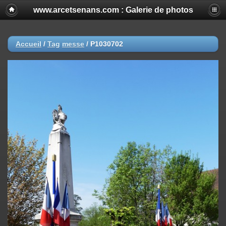
www.arcetsenans.com : Galerie de photos
Accueil
/
Tag
messe
/
P1030702