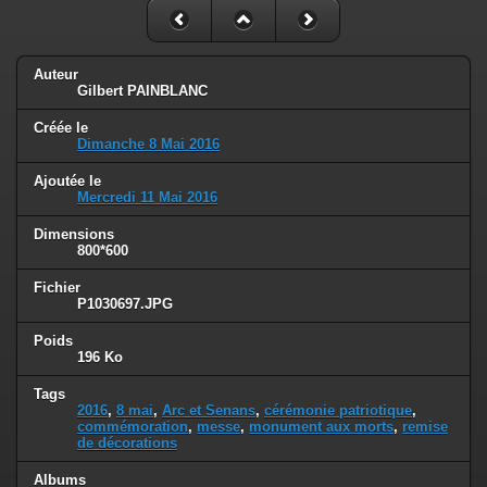
Auteur
Gilbert PAINBLANC
Créée le
Dimanche 8 Mai 2016
Ajoutée le
Mercredi 11 Mai 2016
Dimensions
800*600
Fichier
P1030697.JPG
Poids
196 Ko
Tags
2016
,
8 mai
,
Arc et Senans
,
cérémonie patriotique
,
commémoration
,
messe
,
monument aux morts
,
remise
de décorations
Albums