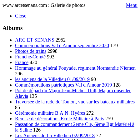
www.arcetsenans.com : Galerie de photos
Menu
Close
Albums
ARC ET SENANS
2952
Commémorations Val d'Amour septembre 2020
179
Photos de trains
2998
Franche-Comté
993
France
420
Hommage au général Pouyade, régiment Normandie Niemen
296
les anciens de la Villedieu 01/09/2019
90
Commémorations patriotiques Val d'Amour 2019
128
Pot de départ du Major Jean-Michel Thill, Major conseiller
Alavia
135
Traversée de la rade de Toulon, vue sur les bateaux militaires
85
Cérémonie militaire B.A.N. Hyères
272
Remise de décorations Ecole Militaire à Paris
259
Passation de commandement 2eme Cie, 6ème Rgt Matériel à
la Saline
126
Les Anciens de La Villedieu 02/09/2018
72