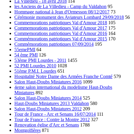
La Villedieu - 18 avril 2018
114
les Anciens de La Villedieu - Camp du Valdahon
95
Hommage national à Jean d'Ormesson 08/12/2017
73
Cérémonie monument des Aviateurs Lombard 29/09/2018
56
Commemorations patriotiques Val d'Amour 2018
105
Commemorations patriotiques Val d'Amour 2017
175
Commemorations patriotiques Val d'Amour 2016
164
Commémorations patriotiques Val d'Amour 2015
170
Commémorations patriotiques 07/09/2014
195
55emePMI
64
54 ème PMI
126
53ème PMI Lourdes - 2011
1455
52 PMI Lourdes 2010
1028
51ème P.M.I. Lourdes
651
Hospitalité Notre Dame des Armées Franche Comté
579
Salon Haut-Doubs Miniatures 2016
1099
4eme salon international du modelisme Haut-Doubs
Miniatures
892
Salon Haut-Doubs Miniatures 2014
525
Haut-Doubs Miniatures 2013 Valdahon
580
Salon Haut-Doubs Miniatures 2012
209
Tour de France - Arc et Senans 16/07/2014
111
Tour de France : Contre la Montre 2012
327
Renovation église d'Arc et Senans
1788
Montgolfières
871