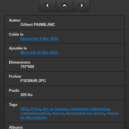
Auteur
Gilbert PAINBLANC
Créée le
Dimanche 8 Mai 2016
Ajoutée le
Mercredi 11 Mai 2016
Dimensions
797*600
Fichier
P1030649.JPG
Poids
205 Ko
Tags
2016
,
8 mai
,
Arc et Senans
,
cérémonie patriotique
,
commémoration
,
messe
,
monument aux morts
,
remise
de décorations
Albums