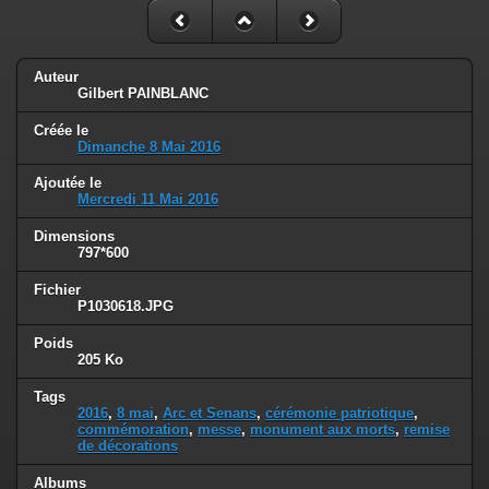
Auteur
Gilbert PAINBLANC
Créée le
Dimanche 8 Mai 2016
Ajoutée le
Mercredi 11 Mai 2016
Dimensions
797*600
Fichier
P1030618.JPG
Poids
205 Ko
Tags
2016
,
8 mai
,
Arc et Senans
,
cérémonie patriotique
,
commémoration
,
messe
,
monument aux morts
,
remise
de décorations
Albums