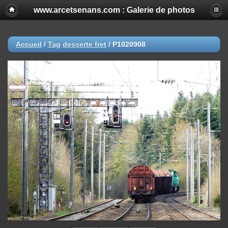
www.arcetsenans.com : Galerie de photos
Accueil
/
Tag
desserte fret
/
P1020908