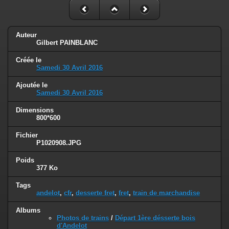
Auteur
Gilbert PAINBLANC
Créée le
Samedi 30 Avril 2016
Ajoutée le
Samedi 30 Avril 2016
Dimensions
800*600
Fichier
P1020908.JPG
Poids
377 Ko
Tags
andelot
,
cfr
,
desserte fret
,
fret
,
train de marchandise
Albums
Photos de trains
/
Départ 1ère désserte bois
d'Andelot