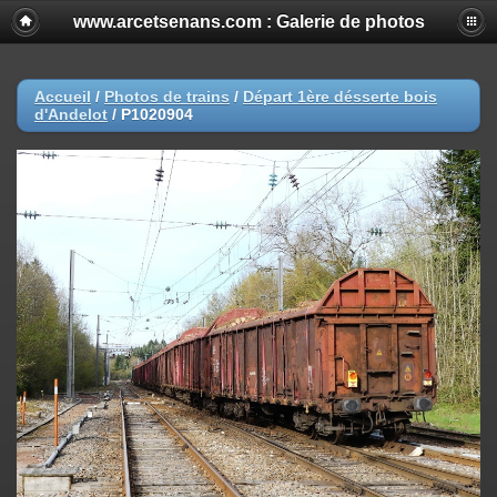
www.arcetsenans.com : Galerie de photos
Accueil
/
Photos de trains
/
Départ 1ère désserte bois
d'Andelot
/
P1020904