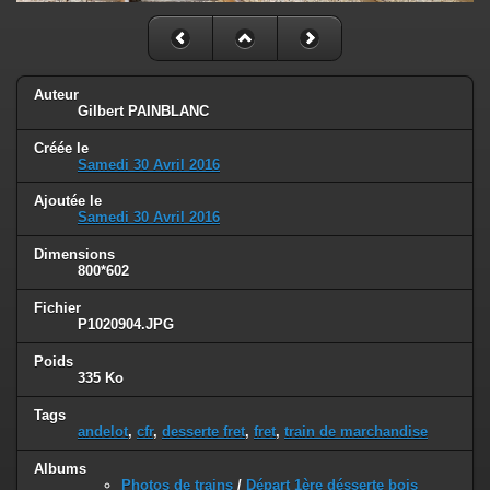
Auteur
Gilbert PAINBLANC
Créée le
Samedi 30 Avril 2016
Ajoutée le
Samedi 30 Avril 2016
Dimensions
800*602
Fichier
P1020904.JPG
Poids
335 Ko
Tags
andelot
,
cfr
,
desserte fret
,
fret
,
train de marchandise
Albums
Photos de trains
/
Départ 1ère désserte bois