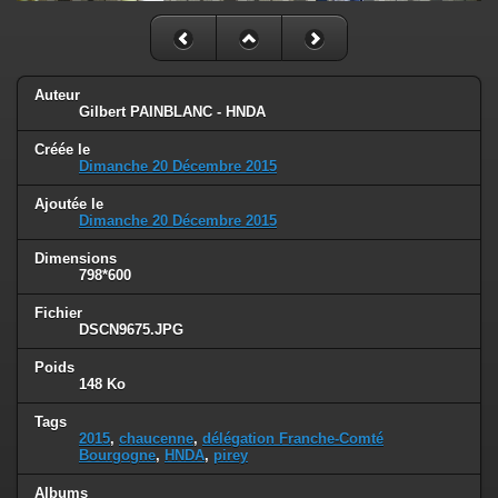
Auteur
Gilbert PAINBLANC - HNDA
Créée le
Dimanche 20 Décembre 2015
Ajoutée le
Dimanche 20 Décembre 2015
Dimensions
798*600
Fichier
DSCN9675.JPG
Poids
148 Ko
Tags
2015
,
chaucenne
,
délégation Franche-Comté
Bourgogne
,
HNDA
,
pirey
Albums