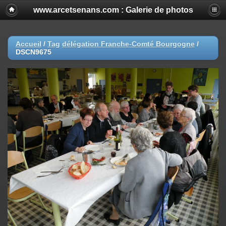
www.arcetsenans.com : Galerie de photos
Accueil
/
Tag
délégation Franche-Comté Bourgogne
/
DSCN9675