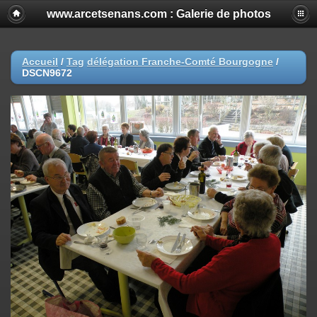
www.arcetsenans.com : Galerie de photos
Accueil
/
Tag
délégation Franche-Comté Bourgogne
/
DSCN9672