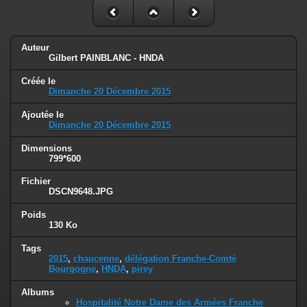
Auteur
Gilbert PAINBLANC - HNDA
Créée le
Dimanche 20 Décembre 2015
Ajoutée le
Dimanche 20 Décembre 2015
Dimensions
799*600
Fichier
DSCN9648.JPG
Poids
130 Ko
Tags
2015
,
chaucenne
,
délégation Franche-Comté
Bourgogne
,
HNDA
,
pirey
Albums
Hospitalité Notre Dame des Armées Franche