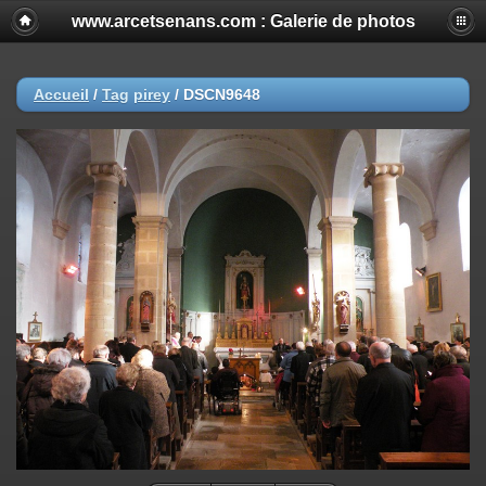
www.arcetsenans.com : Galerie de photos
Accueil
/
Tag
pirey
/
DSCN9648