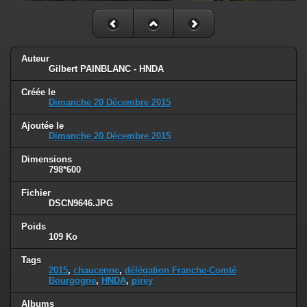
Auteur
Gilbert PAINBLANC - HNDA
Créée le
Dimanche 20 Décembre 2015
Ajoutée le
Dimanche 20 Décembre 2015
Dimensions
798*600
Fichier
DSCN9646.JPG
Poids
109 Ko
Tags
2015
,
chaucenne
,
délégation Franche-Comté
Bourgogne
,
HNDA
,
pirey
Albums