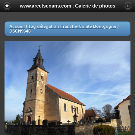
www.arcetsenans.com : Galerie de photos
Accueil
/
Tag
délégation Franche-Comté Bourgogne
/
DSCN9646