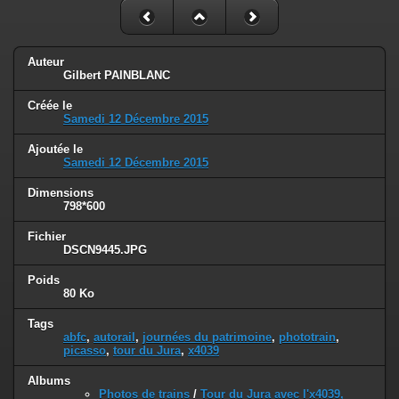
Auteur
Gilbert PAINBLANC
Créée le
Samedi 12 Décembre 2015
Ajoutée le
Samedi 12 Décembre 2015
Dimensions
798*600
Fichier
DSCN9445.JPG
Poids
80 Ko
Tags
abfc
,
autorail
,
journées du patrimoine
,
phototrain
,
picasso
,
tour du Jura
,
x4039
Albums
Photos de trains
/
Tour du Jura avec l'x4039,