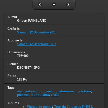
Auteur
Gilbert PAINBLANC
Créée le
Samedi 12 Décembre 2015
Ajoutée le
Samedi 12 Décembre 2015
Dimensions
797*600
Fichier
DSCN9374.JPG
Poids
128 Ko
Tags
abfc
,
autorail
,
journées du patrimoine
,
phototrain
,
picasso
,
tour du Jura
,
x4039
Albums
Photos de trains
/
Tour du Jura avec l'x4039,