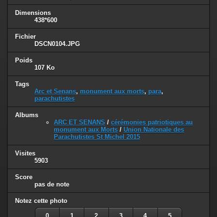
Dimensions
438*600
Fichier
DSCN0104.JPG
Poids
107 Ko
Tags
Arc et Senans
,
monument aux morts
,
para
,
parachutistes
Albums
ARC ET SENANS
/
cérémonies patriotiques au
monument aux Morts
/
Union Nationale des
Parachutistes St Michel 2015
Visites
5903
Score
pas de note
Notez cette photo
0
1
2
3
4
5