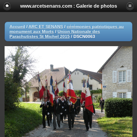
www.arcetsenans.com : Galerie de photos
Accueil
/
ARC ET SENANS
/
cérémonies patriotiques au
monument aux Morts
/
Union Nationale des
Parachutistes St Michel 2015
/
DSCN0063